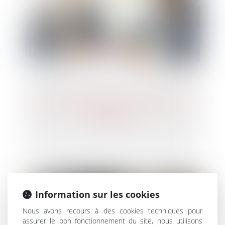
Cession d'entreprise : que faire de la
trésorerie ?
Information sur les cookies
Nous avons recours à des cookies techniques pour
assurer le bon fonctionnement du site, nous utilisons