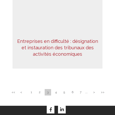
Entreprises en difficulté : désignation
et instauration des tribunaux des
activités économiques
<<
<
1
2
3
4
5
6
7
...
>
>>