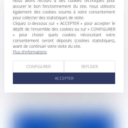
Nous avons recours à des cookies techniques pour
assurer le bon fonctionnement du site, nous utilisons
également des cookies soumis à votre consentement
pour collecter des statistiques de visite.
Cliquez ci-dessous sur « ACCEPTER » pour accepter le
dépôt de l'ensemble des cookies ou sur « CONFIGURER
» pour choisir quels cookies nécessitant votre
consentement seront déposés (cookies statistiques),
avant de continuer votre visite du site.
Plus d'informations
CONFIGURER
REFUSER
Capital investissement : Bpifrance a
investi 1,5 milliard d’euros dans 60
ACCEPTER
fonds en 2021