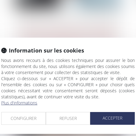
NB Aurora s'oriente vers une double
fusion-acquisition avant le retrait de
la cote
Information sur les cookies
Nous avons recours à des cookies techniques pour assurer le bon
fonctionnement du site, nous utilisons également des cookies soumis
à votre consentement pour collecter des statistiques de visite.
Cliquez ci-dessous sur « ACCEPTER » pour accepter le dépôt de
l'ensemble des cookies ou sur « CONFIGURER » pour choisir quels
cookies nécessitant votre consentement seront déposés (cookies
statistiques), avant de continuer votre visite du site.
Plus d'informations
ACCEPTER
CONFIGURER
REFUSER