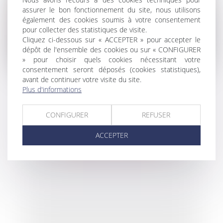
assurer le bon fonctionnement du site, nous utilisons
également des cookies soumis à votre consentement
pour collecter des statistiques de visite.
Cliquez ci-dessous sur « ACCEPTER » pour accepter le
dépôt de l'ensemble des cookies ou sur « CONFIGURER
» pour choisir quels cookies nécessitant votre
consentement seront déposés (cookies statistiques),
avant de continuer votre visite du site.
Plus d'informations
CONFIGURER
REFUSER
Le projet de scission doit être publié
au Bodacc par chaque société
ACCEPTER
participant à la scission