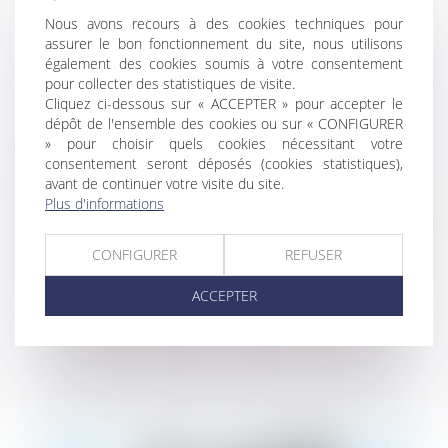
Nous avons recours à des cookies techniques pour
assurer le bon fonctionnement du site, nous utilisons
également des cookies soumis à votre consentement
pour collecter des statistiques de visite.
Cliquez ci-dessous sur « ACCEPTER » pour accepter le
dépôt de l'ensemble des cookies ou sur « CONFIGURER
» pour choisir quels cookies nécessitant votre
consentement seront déposés (cookies statistiques),
avant de continuer votre visite du site.
Plus d'informations
CONFIGURER
REFUSER
Répartition des sexes parmi les
ACCEPTER
cadres dirigeants : pénalité financière