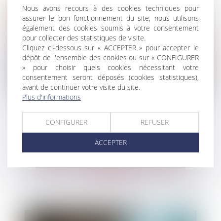
Nous avons recours à des cookies techniques pour
assurer le bon fonctionnement du site, nous utilisons
également des cookies soumis à votre consentement
pour collecter des statistiques de visite.
Cliquez ci-dessous sur « ACCEPTER » pour accepter le
dépôt de l'ensemble des cookies ou sur « CONFIGURER
» pour choisir quels cookies nécessitant votre
consentement seront déposés (cookies statistiques),
avant de continuer votre visite du site.
Plus d'informations
CONFIGURER
REFUSER
Masse des obligataires : l’autorisation
ACCEPTER
d’agir peut résulter d’une consultation
écrite et être régularisée en cours
d’instance