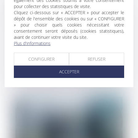
également des cookies soumis à votre consentement
pour collecter des statistiques de visite.
Cliquez ci-dessous sur « ACCEPTER » pour accepter le
dépôt de l'ensemble des cookies ou sur « CONFIGURER
» pour choisir quels cookies nécessitant votre
consentement seront déposés (cookies statistiques),
avant de continuer votre visite du site.
Plus d'informations
Secrétariat juridique des sociétés
commerciales : comment participer à
CONFIGURER
REFUSER
la constitution de la société ?
ACCEPTER