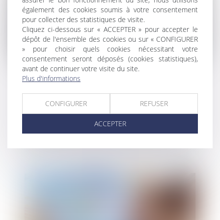
également des cookies soumis à votre consentement
pour collecter des statistiques de visite.
Cliquez ci-dessous sur « ACCEPTER » pour accepter le
dépôt de l'ensemble des cookies ou sur « CONFIGURER
» pour choisir quels cookies nécessitant votre
consentement seront déposés (cookies statistiques),
avant de continuer votre visite du site.
Plus d'informations
Guichet unique : les évolutions d'avril
CONFIGURER
REFUSER
2025
ACCEPTER