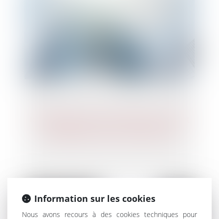
Identification des actionnaires : décret
d’application de la loi DDADUE
Information sur les cookies
Nous avons recours à des cookies techniques pour