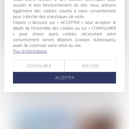
assurer le bon fonctionnement du site, nous utilisons
également des cookies soumis à votre consentement
pour collecter des statistiques de visite.
Cliquez ci-dessous sur « ACCEPTER » pour accepter le
dépôt de l'ensemble des cookies ou sur « CONFIGURER
» pour choisir quels cookies nécessitant votre
consentement seront déposés (cookies statistiques),
avant de continuer votre visite du site.
Plus d'informations
CONFIGURER
REFUSER
Guichet unique : les évolutions d'avril
2025
ACCEPTER