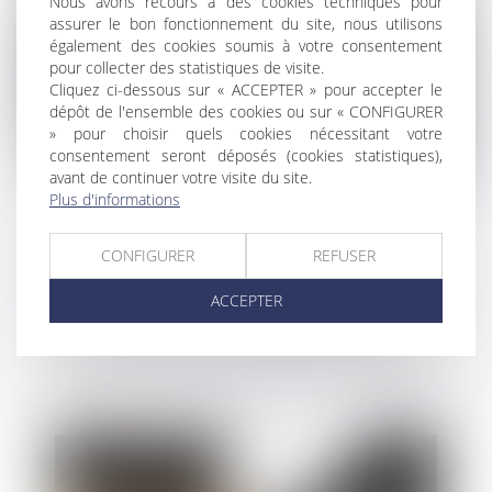
Nous avons recours à des cookies techniques pour
assurer le bon fonctionnement du site, nous utilisons
également des cookies soumis à votre consentement
pour collecter des statistiques de visite.
Cliquez ci-dessous sur « ACCEPTER » pour accepter le
dépôt de l'ensemble des cookies ou sur « CONFIGURER
» pour choisir quels cookies nécessitant votre
consentement seront déposés (cookies statistiques),
avant de continuer votre visite du site.
Plus d'informations
CONFIGURER
REFUSER
Mise en place de la procédure de
continuité du guichet unique
ACCEPTER