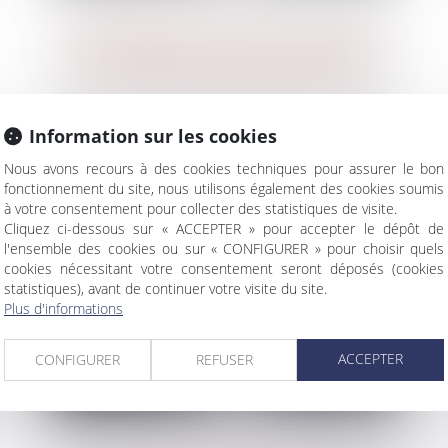
Retrait litigieux : le prix à rembourser
est celui de la dernière cession
Information sur les cookies
Nous avons recours à des cookies techniques pour assurer le bon
fonctionnement du site, nous utilisons également des cookies soumis
à votre consentement pour collecter des statistiques de visite.
Cliquez ci-dessous sur « ACCEPTER » pour accepter le dépôt de
l'ensemble des cookies ou sur « CONFIGURER » pour choisir quels
cookies nécessitant votre consentement seront déposés (cookies
statistiques), avant de continuer votre visite du site.
Plus d'informations
ACCEPTER
CONFIGURER
REFUSER