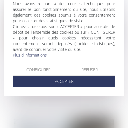
Nous avons recours à des cookies techniques pour
assurer le bon fonctionnement du site, nous utilisons
également des cookies soumis à votre consentement
pour collecter des statistiques de visite.
Cliquez ci-dessous sur « ACCEPTER » pour accepter le
dépôt de l'ensemble des cookies ou sur « CONFIGURER
» pour choisir quels cookies nécessitant votre
consentement seront déposés (cookies statistiques),
avant de continuer votre visite du site.
Plus d'informations
CONFIGURER
REFUSER
Outsight lève 22 millions d'euros pour
ACCEPTER
multiplier les usages des Lidars