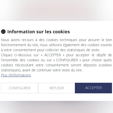
Fiscalité : transmettre son
exploitation agricole à moindre coût
Information sur les cookies
Nous avons recours à des cookies techniques pour assurer le bon
fonctionnement du site, nous utilisons également des cookies soumis
à votre consentement pour collecter des statistiques de visite.
Cliquez ci-dessous sur « ACCEPTER » pour accepter le dépôt de
l'ensemble des cookies ou sur « CONFIGURER » pour choisir quels
cookies nécessitant votre consentement seront déposés (cookies
statistiques), avant de continuer votre visite du site.
Plus d'informations
ACCEPTER
CONFIGURER
REFUSER