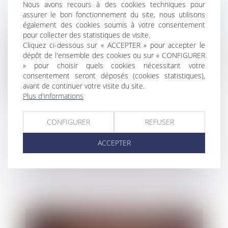
Nous avons recours à des cookies techniques pour
assurer le bon fonctionnement du site, nous utilisons
également des cookies soumis à votre consentement
pour collecter des statistiques de visite.
Cliquez ci-dessous sur « ACCEPTER » pour accepter le
dépôt de l'ensemble des cookies ou sur « CONFIGURER
» pour choisir quels cookies nécessitant votre
consentement seront déposés (cookies statistiques),
avant de continuer votre visite du site.
Plus d'informations
CONFIGURER
REFUSER
Exonérations sur les plus-values lors
ACCEPTER
de la transmission d'une entreprise