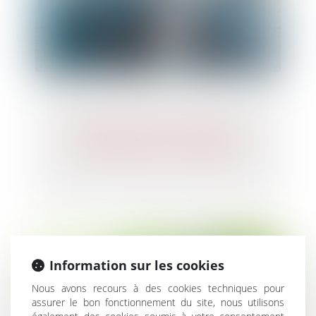
Objectif reprise : faciliter la
transmission des entreprises
Information sur les cookies
Nous avons recours à des cookies techniques pour
assurer le bon fonctionnement du site, nous utilisons