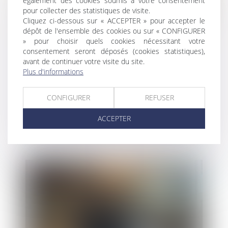
également des cookies soumis à votre consentement
pour collecter des statistiques de visite.
Cliquez ci-dessous sur « ACCEPTER » pour accepter le
dépôt de l'ensemble des cookies ou sur « CONFIGURER
» pour choisir quels cookies nécessitant votre
consentement seront déposés (cookies statistiques),
avant de continuer votre visite du site.
Plus d'informations
La fintech Finary lève 25 millions
d’euros avec PayPal et Y Combinator
CONFIGURER
REFUSER
ACCEPTER