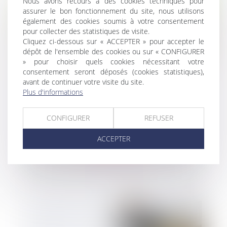
Nous avons recours à des cookies techniques pour
assurer le bon fonctionnement du site, nous utilisons
également des cookies soumis à votre consentement
pour collecter des statistiques de visite.
Cliquez ci-dessous sur « ACCEPTER » pour accepter le
dépôt de l'ensemble des cookies ou sur « CONFIGURER
» pour choisir quels cookies nécessitant votre
consentement seront déposés (cookies statistiques),
avant de continuer votre visite du site.
Plus d'informations
CONFIGURER
REFUSER
Evaluation des soft skills : la nouvelle
impulsion de Goshaba qui lève 3,5
ACCEPTER
millions d'euros