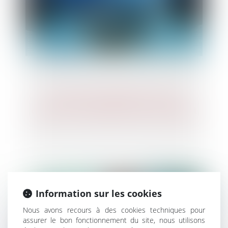
Promesse unilatérale de vente
d’action et rétractation du promettant
Information sur les cookies
Nous avons recours à des cookies techniques pour
assurer le bon fonctionnement du site, nous utilisons