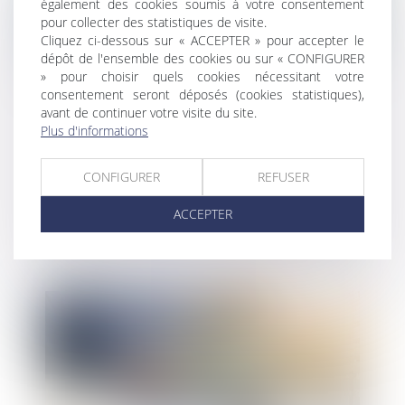
également des cookies soumis à votre consentement
pour collecter des statistiques de visite.
Cliquez ci-dessous sur « ACCEPTER » pour accepter le
dépôt de l'ensemble des cookies ou sur « CONFIGURER
» pour choisir quels cookies nécessitant votre
consentement seront déposés (cookies statistiques),
avant de continuer votre visite du site.
Plus d'informations
Liquidation judiciaire : l’inégalité des
CONFIGURER
REFUSER
créanciers est justifiée
ACCEPTER