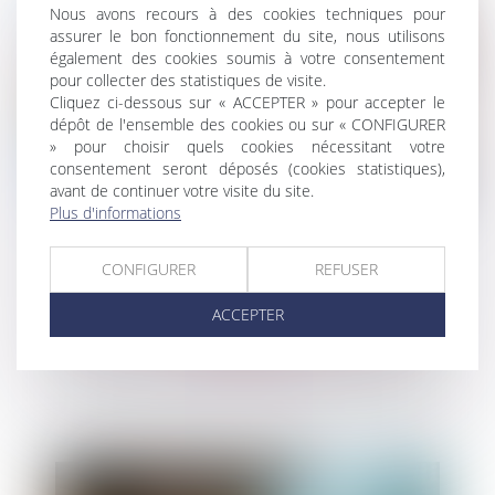
Nous avons recours à des cookies techniques pour
assurer le bon fonctionnement du site, nous utilisons
également des cookies soumis à votre consentement
pour collecter des statistiques de visite.
Cliquez ci-dessous sur « ACCEPTER » pour accepter le
dépôt de l'ensemble des cookies ou sur « CONFIGURER
» pour choisir quels cookies nécessitant votre
consentement seront déposés (cookies statistiques),
avant de continuer votre visite du site.
Plus d'informations
CONFIGURER
REFUSER
Réduction de capital : nouvelle taxe,
ACCEPTER
nouvelles obligations déclaratives et
de paiement