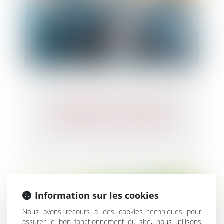
Objectif reprise : faciliter la
transmission des entreprises
Information sur les cookies
Nous avons recours à des cookies techniques pour
assurer le bon fonctionnement du site, nous utilisons