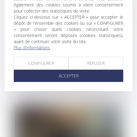
également des cookies soumis à votre consentement
pour collecter des statistiques de visite.
Cliquez ci-dessous sur « ACCEPTER » pour accepter le
dépôt de l'ensemble des cookies ou sur « CONFIGURER
» pour choisir quels cookies nécessitant votre
consentement seront déposés (cookies statistiques),
avant de continuer votre visite du site.
Plus d'informations
La fintech Finary lève 25 millions
CONFIGURER
REFUSER
d’euros avec PayPal et Y Combinator
ACCEPTER