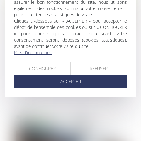
assurer le bon fonctionnement du site, nous utilisons
également des cookies soumis à votre consentement
pour collecter des statistiques de visite.
Cliquez ci-dessous sur « ACCEPTER » pour accepter le
dépôt de l'ensemble des cookies ou sur « CONFIGURER
» pour choisir quels cookies nécessitant votre
consentement seront déposés (cookies statistiques),
avant de continuer votre visite du site.
Plus d'informations
CONFIGURER
REFUSER
Santé : Gliocure lève 2 millions pour
soigner les tumeurs cérébrales
ACCEPTER