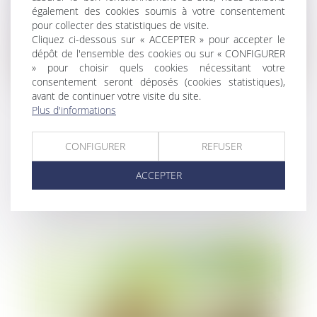
également des cookies soumis à votre consentement
pour collecter des statistiques de visite.
Cliquez ci-dessous sur « ACCEPTER » pour accepter le
dépôt de l'ensemble des cookies ou sur « CONFIGURER
» pour choisir quels cookies nécessitant votre
consentement seront déposés (cookies statistiques),
avant de continuer votre visite du site.
Plus d'informations
CS3D : la FAQ de la Commission
CONFIGURER
REFUSER
européenne
ACCEPTER