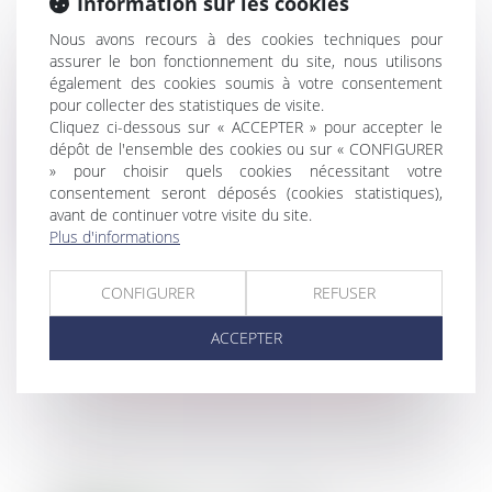
Information sur les cookies
Nous avons recours à des cookies techniques pour
assurer le bon fonctionnement du site, nous utilisons
également des cookies soumis à votre consentement
pour collecter des statistiques de visite.
Cliquez ci-dessous sur « ACCEPTER » pour accepter le
dépôt de l'ensemble des cookies ou sur « CONFIGURER
» pour choisir quels cookies nécessitant votre
consentement seront déposés (cookies statistiques),
avant de continuer votre visite du site.
Plus d'informations
CONFIGURER
REFUSER
ACCEPTER
Action en revendication : précisions
sur le rôle du juge-commissaire