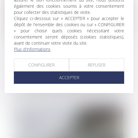
également des cookies soumis à votre consentement
pour collecter des statistiques de visite.
Cliquez ci-dessous sur « ACCEPTER » pour accepter le
dépôt de l'ensemble des cookies ou sur « CONFIGURER
» pour choisir quels cookies nécessitant votre
consentement seront déposés (cookies statistiques),
avant de continuer votre visite du site.
Plus d'informations
Outsight lève 22 millions d'euros pour
CONFIGURER
REFUSER
multiplier les usages des Lidars
ACCEPTER