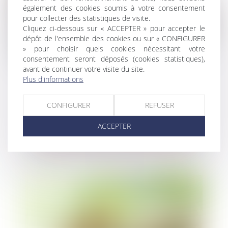
également des cookies soumis à votre consentement
pour collecter des statistiques de visite.
Cliquez ci-dessous sur « ACCEPTER » pour accepter le
dépôt de l'ensemble des cookies ou sur « CONFIGURER
» pour choisir quels cookies nécessitant votre
consentement seront déposés (cookies statistiques),
avant de continuer votre visite du site.
Plus d'informations
La personnalité morale d'une société
CONFIGURER
REFUSER
dissoute subsiste aussi longtemps
que ses droits et obligations à
ACCEPTER
caractère social ne sont pas liquidés