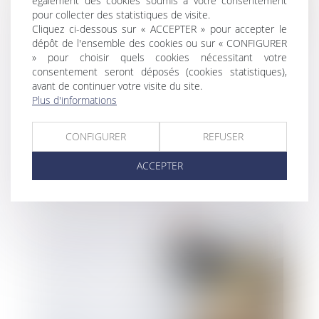
également des cookies soumis à votre consentement
pour collecter des statistiques de visite.
Cliquez ci-dessous sur « ACCEPTER » pour accepter le
dépôt de l'ensemble des cookies ou sur « CONFIGURER
» pour choisir quels cookies nécessitant votre
consentement seront déposés (cookies statistiques),
avant de continuer votre visite du site.
Plus d'informations
Evaluation des soft skills : la nouvelle
impulsion de Goshaba qui lève 3,5
CONFIGURER
REFUSER
millions d'euros
ACCEPTER